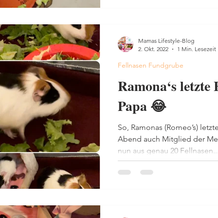
Mamas Lifestyle-Blog
2. Okt. 2022
1 Min. Lesezeit
Fellnasen Fundgrube
Ramona‘s letzte 
Papa 😂
So, Ramonas (Romeo’s) letzte
Abend auch Mitglied der Me
nun aus genau 20 Fellnasen..