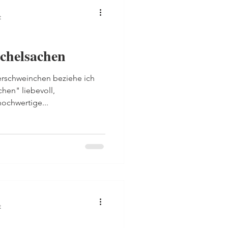
t
chelsachen
erschweinchen beziehe ich
hen" liebevoll,
hochwertige...
t