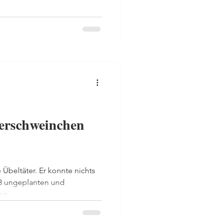
eerschweinchen
Übeltäter. Er konnte nichts
h 3 ungeplanten und
n...