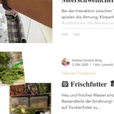
Bei der Interaktion zwische
spielen die Atmung, Körperh
Ausstrahlung, die Stimme un
Mamas Lifestyle-Blog
2. Okt. 2022
1 Min. Lesezeit
Fellnasen Fundgrube
🐹 Frischfutter 
Heu und frisches Wasser sin
Bestandteile der Ernährung!
auf Trockenfutter zu...