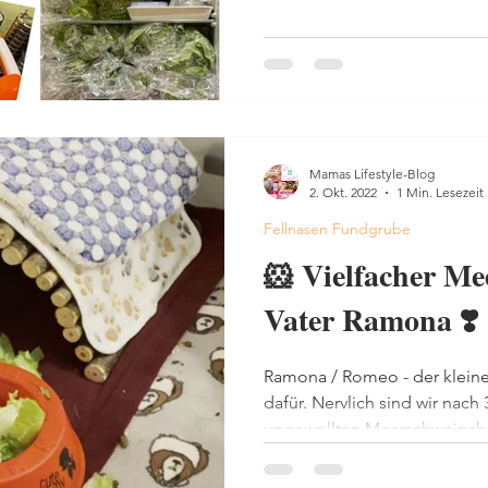
Mamas Lifestyle-Blog
2. Okt. 2022
1 Min. Lesezeit
Fellnasen Fundgrube
🐹 Vielfacher M
Vater Ramona ❣️
Ramona / Romeo - der kleine 
dafür. Nervlich sind wir nac
ungewollten Meerschweinche