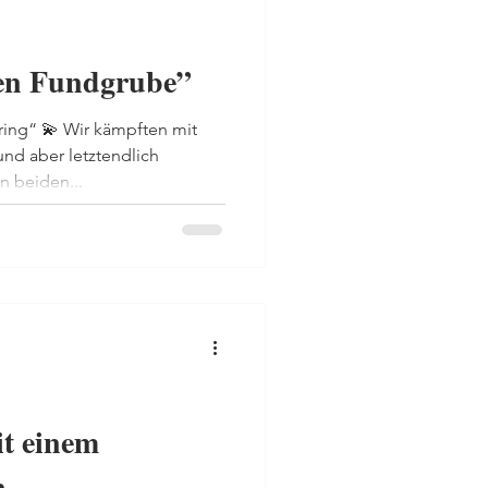
en Fundgrube”
ring“ 💫 Wir kämpften mit
nd aber letztendlich
n beiden...
it einem
n