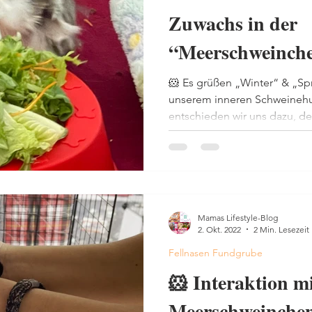
Zuwachs in der
“Meerschweinch
🐹 Es grüßen „Winter“ & „Sp
unserem inneren Schweinehu
entschieden wir uns dazu, de
Mamas Lifestyle-Blog
2. Okt. 2022
2 Min. Lesezeit
Fellnasen Fundgrube
🐹 Interaktion m
Meerschweinche