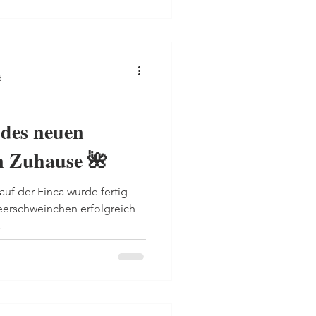
t
 des neuen
n Zuhause 🌺
f der Finca wurde fertig
 Meerschweinchen erfolgreich
.