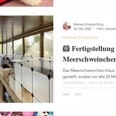
Mamas Lifestyle-Blog
26. Okt. 2022
1 Min. Lesezei
Fellnasen Fundgrube
🐹 Fertigstellung
Meerschweinche
Das Meerschweinchen-Haus au
gestellt, sodass wir alle 22
umsiedelten, was sich doch..