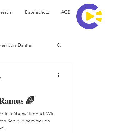
ressum
Datenschutz
AGB
Manipura Dantian
t
 Ramus 🌈
Verlust überwältigend. Wir
en Seele, einem treuen
n...