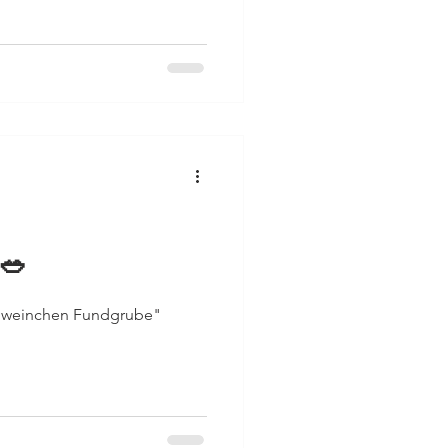
 🥗
schweinchen Fundgrube"