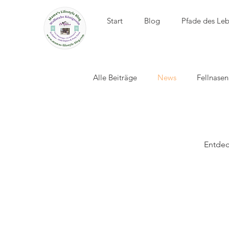
Start
Blog
Pfade des Le
Alle Beiträge
News
Fellnase
El Álamo - Club Hípico
Entdec