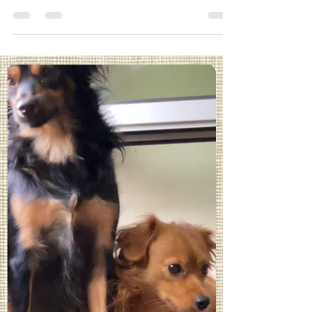
Álamo - Club Hípico
Was den Reitunterricht angeht, teilen wir uns die
Aufgaben auf – doch am Ende stehen wir zu
viert felsenfest hinter unserem Traum auf Gran
Canaria. Erfahren Sie hier mehr über die
Leidenschaft, das Herzblut und den echten
Alltag hinter „El Álamo - Club Hípico & Pony
Farm“.