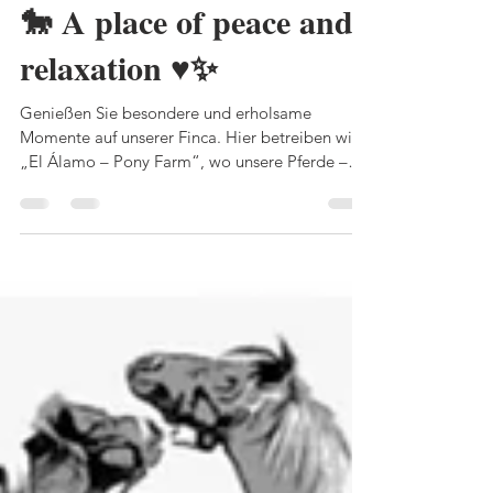
Mamas Lifestyle-Blog
11. Juni
1 Min. Lesezeit
El Álamo - Club Hípico
🐎 A place of peace and
relaxation ♥️✨
Genießen Sie besondere und erholsame
Momente auf unserer Finca. Hier betreiben wir
„El Álamo – Pony Farm“, wo unsere Pferde –
darunter auch kranke, ältere und private Pferde
– frei auf großen Außenpaddocks gehalten
werden.