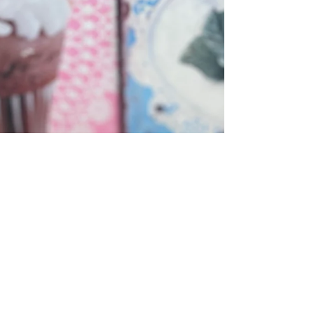
Zutaten: 200g Apfel 500g Griechischer Joghurt
250g Haferflocken (zarte) 250g Früchtemüsli
OHNE Nüsse (kernige) 1 TL Salz 3 Eier 1 Pck...