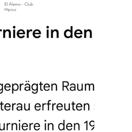
El Álamo - Club
Hípico