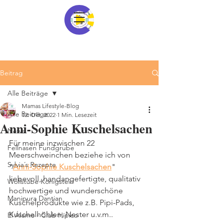
Beitrag
Alle Beiträge
Mamas Lifestyle-Blog
Alle Beiträge
12. Okt. 2022
1 Min. Lesezeit
Anni-Sophie Kuschelsachen
News
Für meine inzwischen 22 
Fellnasen Fundgrube
Meerschweinchen beziehe ich von 
Sylvia´s Rezepte
"
Anni-Sophie Kuschelsachen
" 
liebevoll, handangefertigte, qualitativ 
Wollstube Königstein
hochwertige und wunderschöne 
Manipura Dantian
Kuschelprodukte wie z.B. Pipi-Pads, 
Kuschelhöhlen, Nester u.v.m..
El Álamo - Club Hípico