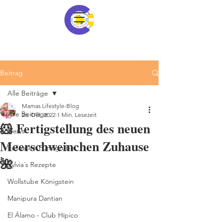
Beitrag
Alle Beiträge
Mamas Lifestyle-Blog
Alle Beiträge
26. Okt. 2022
1 Min. Lesezeit
🐹 Fertigstellung des neuen
News
Meerschweinchen Zuhause
Fellnasen Fundgrube
🌺
Sylvia´s Rezepte
Wollstube Königstein
Manipura Dantian
El Álamo - Club Hípico