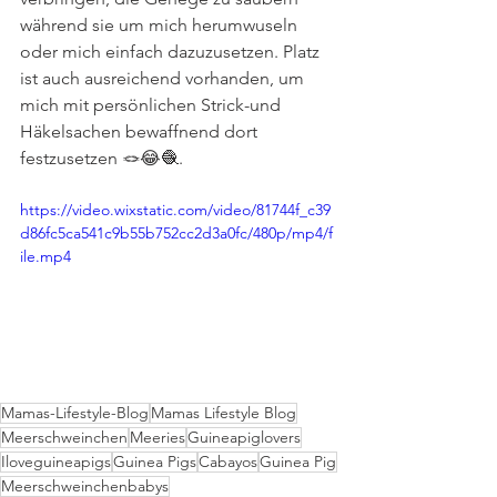
während sie um mich herumwuseln 
oder mich einfach dazuzusetzen. Platz 
ist auch ausreichend vorhanden, um 
mich mit persönlichen Strick-und 
Häkelsachen bewaffnend dort 
festzusetzen 🪢😂🧶.
https://video.wixstatic.com/video/81744f_c39
d86fc5ca541c9b55b752cc2d3a0fc/480p/mp4/f
ile.mp4
Mamas-Lifestyle-Blog
Mamas Lifestyle Blog
Meerschweinchen
Meeries
Guineapiglovers
Iloveguineapigs
Guinea Pigs
Cabayos
Guinea Pig
Meerschweinchenbabys