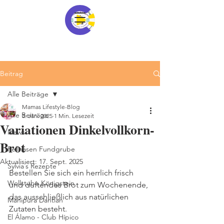
Beitrag
Alle Beiträge
Mamas Lifestyle-Blog
Alle Beiträge
3. Jan. 2025
1 Min. Lesezeit
Variationen Dinkelvollkorn-
News
Brot
Fellnasen Fundgrube
Aktualisiert:
17. Sept. 2025
Sylvia´s Rezepte
Bestellen Sie sich ein herrlich frisch 
Wollstube Königstein
und duftendes Brot zum Wochenende, 
das ausschließlich aus natürlichen 
Manipura Dantian
Zutaten besteht.
El Álamo - Club Hípico