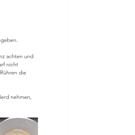
zugeben.
enz achten und 
f nicht 
Rühren die 
Herd nehmen, 