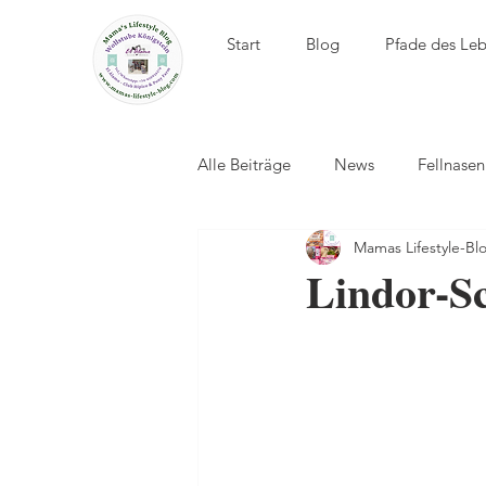
Start
Blog
Pfade des Le
Alle Beiträge
News
Fellnase
Mamas Lifestyle-Bl
El Álamo - Club Hípico
Lindor-S