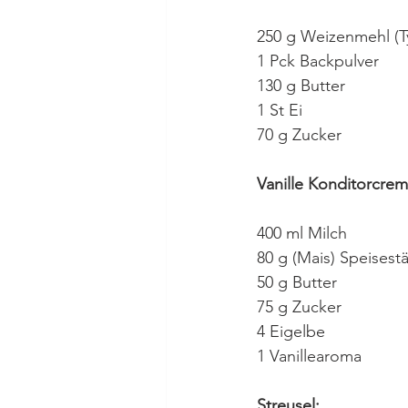
250 g Weizenmehl (T
1 Pck Backpulver
130 g Butter
1 St Ei
70 g Zucker
Vanille Konditorcrem
400 ml Milch
80 g (Mais) Speisest
50 g Butter
75 g Zucker
4 Eigelbe
1 Vanillearoma
Streusel: