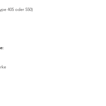
ype 405 oder 550)
e:
ärke