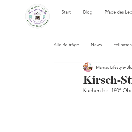
Start
Blog
Pfade des Le
Alle Beiträge
News
Fellnase
Mamas Lifestyle-Bl
El Álamo - Club Hípico
Kirsch-St
Kuchen bei 180° Ober