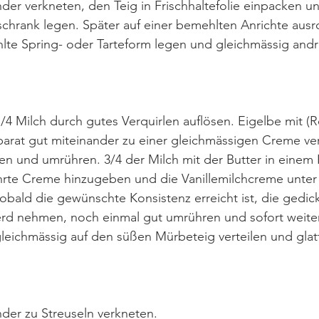
der verkneten, den Teig in Frischhaltefolie einpacken und
chrank legen. Später auf einer bemehlten Anrichte ausrol
lte Spring- oder Tarteform legen und gleichmässig and
1/4 Milch durch gutes Verquirlen auflösen. Eigelbe mit (R
arat gut miteinander zu einer gleichmässigen Creme ver
en und umrühren. 3/4 der Milch mit der Butter in einem
ührte Creme hinzugeben und die Vanillemilchcreme unter
bald die gewünschte Konsistenz erreicht ist, die gedick
rd nehmen, noch einmal gut umrühren und sofort weiter
eichmässig auf den süßen Mürbeteig verteilen und glatt
nder zu Streuseln verkneten.