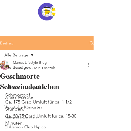
Beitrag
Alle Beiträge
Mamas Lifestyle-Blog
Alle Beiträge
3. Jan. 2025
2 Min. Lesezeit
Geschmorte
News
Schweinelendchen
Fellnasen Fundgrube
Schmortopf
Sylvia´s Rezepte
Ca. 175 Grad Umluft für ca. 1 1/2 
Wollstube Königstein
Stunden.
Ca. 50-75 Grad Umluft für ca. 15-30 
Manipura Dantian
Minuten.
El Álamo - Club Hípico