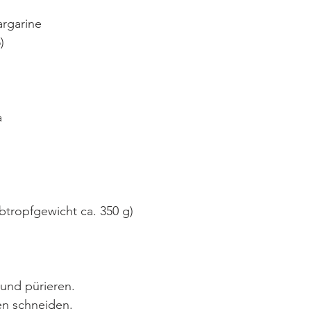
argarine
)
a
btropfgewicht ca. 350 g)
 und pürieren.
en schneiden.