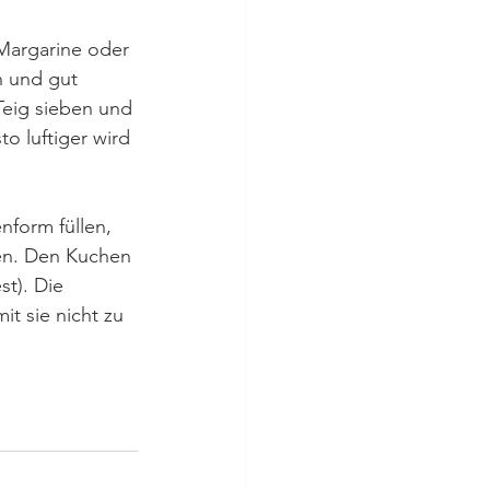
 Margarine oder 
n und gut 
eig sieben und 
o luftiger wird 
nform füllen, 
en. Den Kuchen 
t). Die 
t sie nicht zu 