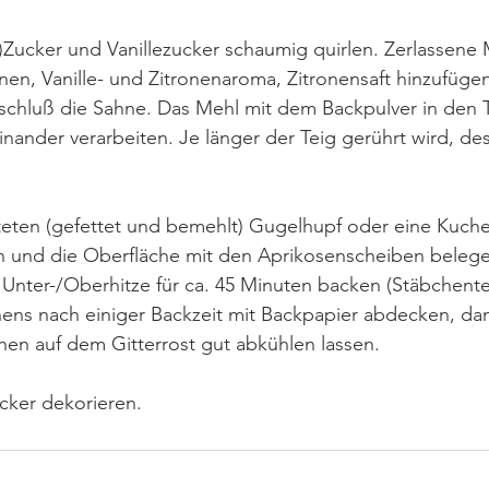
r)Zucker und Vanillezucker schaumig quirlen. Zerlassene
anen, Vanille- und Zitronenaroma, Zitronensaft hinzufüge
chluß die Sahne. Das Mehl mit dem Backpulver in den T
inander verarbeiten. Je länger der Teig gerührt wird, dest
teten (gefettet und bemehlt) Gugelhupf oder eine Kuche
en und die Oberfläche mit den Aprikosenscheiben beleg
 Unter-/Oberhitze für ca. 45 Minuten backen (Stäbchentes
ns nach einiger Backzeit mit Backpapier abdecken, dami
en auf dem Gitterrost gut abkühlen lassen.
cker dekorieren.