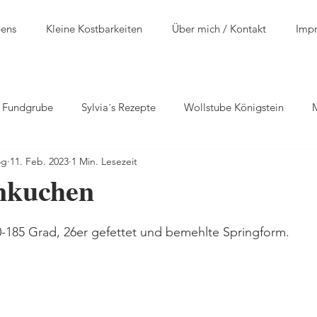
bens
Kleine Kostbarkeiten
Über mich / Kontakt
Imp
n Fundgrube
Sylvia´s Rezepte
Wollstube Königstein
og
11. Feb. 2023
1 Min. Lesezeit
nkuchen
0-185 Grad, 26er gefettet und bemehlte Springform.