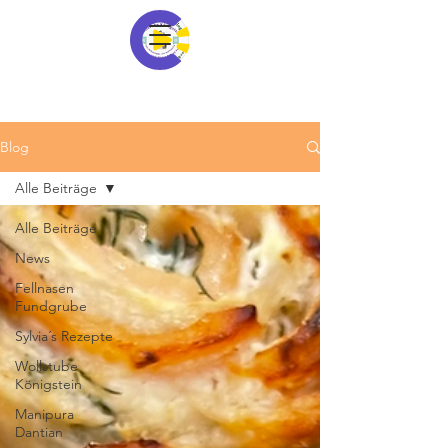
Blog
Alle Beiträge
Alle Beiträge
News
Fellnasen
Fundgrube
Sylvia´s Rezepte
Wollstube
Königstein
Manipura
Dantian