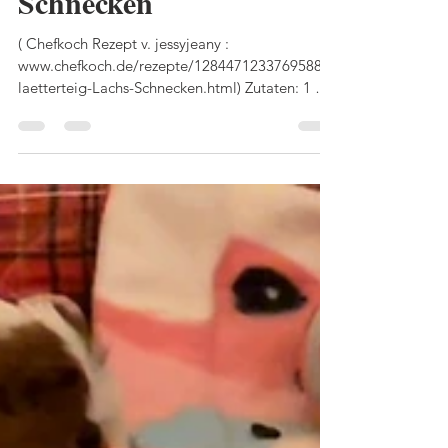
Blätterteig-Lachs-
Schnecken
( Chefkoch Rezept v. jessyjeany :
www.chefkoch.de/rezepte/1284471233769588/B
laetterteig-Lachs-Schnecken.html) Zutaten: 1 Pck
TK...