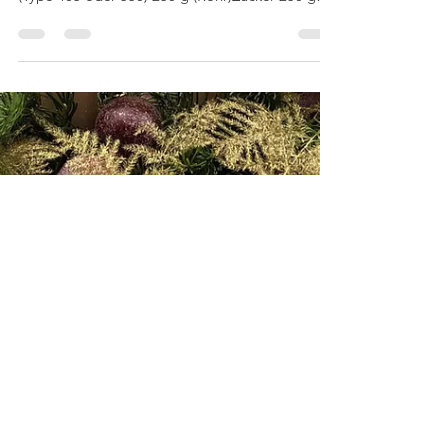
Sylvia´s Rezepte
Weihnachtliches
Butterspritzgebäck
Nachgebacken/Empfehlung: Chefkoch
Originalrezept von DaniBe . Zutaten: 500 g Mehl
(Type 405 oder 550) 250 g (Rohr)Zucker 250 g
Butter...