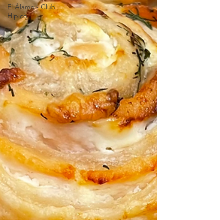
El Álamo - Club
Hípico