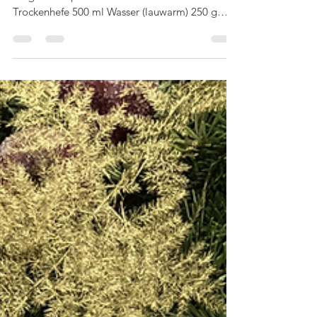
8. Feb. 2021
1 Min. Lesezeit
Körniges Roggenbrot
Nachgebacken/Empfehlung: Chefkoch
Originalrezept von Runin . Zutaten: 1 Pck.
Trockenhefe 500 ml Wasser (lauwarm) 250 g
Weizenvollkornmehl...