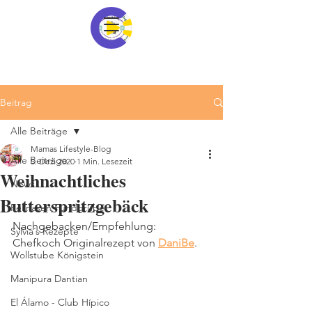
Beitrag
Alle Beiträge
Mamas Lifestyle-Blog
Alle Beiträge
5. Dez. 2020
1 Min. Lesezeit
Weihnachtliches
News
Butterspritzgebäck
Fellnasen Fundgrube
Nachgebacken/Empfehlung:
Sylvia´s Rezepte
Chefkoch Originalrezept von 
DaniBe
.
Wollstube Königstein
Manipura Dantian
El Álamo - Club Hípico