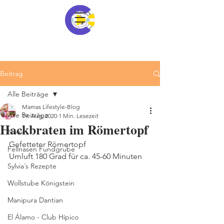
Beitrag
Alle Beiträge
Mamas Lifestyle-Blog
Alle Beiträge
19. Aug. 2020
1 Min. Lesezeit
Hackbraten im Römertopf
News
Gefetteter Römertopf
Fellnasen Fundgrube
Umluft 180 Grad für ca. 45-60 Minuten
Sylvia´s Rezepte
Wollstube Königstein
Manipura Dantian
El Álamo - Club Hípico