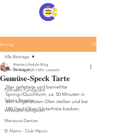
Beitrag
Alle Beiträge
Mamas Lifestyle-Blog
Alle Beiträge
14. Aug. 2020
1 Min. Lesezeit
Gemüse-Speck Tarte
News
26er gefettete und bemehlte 
Fellnasen Fundgrube
Spring-/Quichform, ca. 50 Minuten in 
Sylvia´s Rezepte
den vorgeheizten Ofen stellen und bei 
180 Grad Ober-/Unterhitze backen.
Wollstube Königstein
Manipura Dantian
El Álamo - Club Hípico